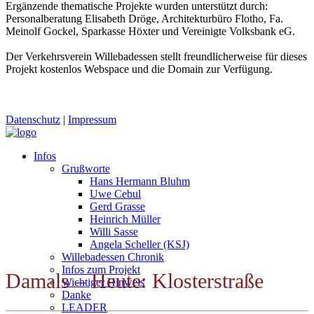
Ergänzende thematische Projekte wurden unterstützt durch:
Personalberatung Elisabeth Dröge, Architekturbüro Flotho, Fa.
Meinolf Gockel, Sparkasse Höxter und Vereinigte Volksbank eG.
Der Verkehrsverein Willebadessen stellt freundlicherweise für dieses
Projekt kostenlos Webspace und die Domain zur Verfügung.
Datenschutz
|
Impressum
Infos
Grußworte
Hans Hermann Bluhm
Uwe Cebul
Gerd Grasse
Heinrich Müller
Willi Sasse
Angela Scheller (KSJ)
Willebadessen Chronik
Infos zum Projekt
Damals – Heute: Klosterstraße
Wichtiger Hinweis
Danke
LEADER