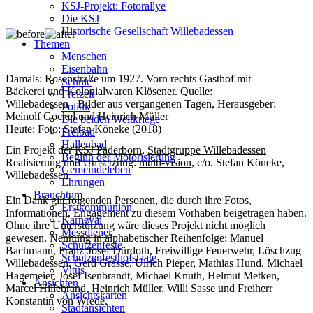
KSJ-Projekt: Fotorallye
Die KSJ
Historische Gesellschaft Willebadessen
Themen
Menschen
Eisenbahn
Damals: Rosenstraße um 1927. Vorn rechts Gasthof mit
Schule
Bäckerei und Kolonialwaren Klösener. Quelle:
Freizeit
Willebadessen - Bilder aus vergangenen Tagen, Herausgeber:
Politik
Meinolf Gockel und Heinrich Müller
Die beiden Weltkriege
Heute: Foto: Stefan Köneke (2018)
Freibad
Hallenbad
Ein Projekt der
KSJ Paderborn
,
Stadtgruppe Willebadessen
|
Beginn der Motorisierung
Realisierung und Umsetzung:
multi-vision
, c/o. Stefan Köneke,
Gemeindeleben
Willebadessen
Ehrungen
Brauchtum
Ein Dank gilt folgenden Personen, die durch ihre Fotos,
Erstkommunion
Informationen, Engagement zu diesem Vorhaben beigetragen haben.
Karneval
Ohne ihre Unterstützung wäre dieses Projekt nicht möglich
Messdiener
gewesen. Nennung in alphabetischer Reihenfolge: Manuel
Schützenfeste
Bachmann, Franz-Josef Dürdoth, Freiwillige Feuerwehr, Löschzug
Schützenfesthofstaate
Willebadessen, Gerd Grasse, Ulrich Pieper, Mathias Hund, Michael
Vitus
Hagemeier, Josef Isenbrandt, Michael Knuth, Helmut Metken,
Ansichten
Marcel Hillebrand, Heinrich Müller, Willi Sasse und Freiherr
Ansichtskarten
Konstantin von Wrede.
Stadtansichten