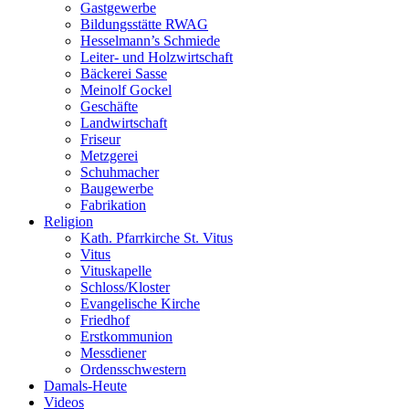
Gastgewerbe
Bildungsstätte RWAG
Hesselmann’s Schmiede
Leiter- und Holzwirtschaft
Bäckerei Sasse
Meinolf Gockel
Geschäfte
Landwirtschaft
Friseur
Metzgerei
Schuhmacher
Baugewerbe
Fabrikation
Religion
Kath. Pfarrkirche St. Vitus
Vitus
Vituskapelle
Schloss/Kloster
Evangelische Kirche
Friedhof
Erstkommunion
Messdiener
Ordensschwestern
Damals-Heute
Videos