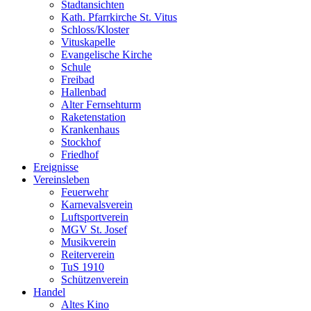
Stadtansichten
Kath. Pfarrkirche St. Vitus
Schloss/Kloster
Vituskapelle
Evangelische Kirche
Schule
Freibad
Hallenbad
Alter Fernsehturm
Raketenstation
Krankenhaus
Stockhof
Friedhof
Ereignisse
Vereinsleben
Feuerwehr
Karnevalsverein
Luftsportverein
MGV St. Josef
Musikverein
Reiterverein
TuS 1910
Schützenverein
Handel
Altes Kino