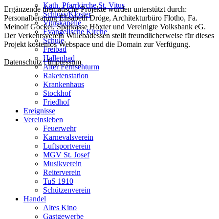
Kath. Pfarrkirche St. Vitus
Ergänzende thematische Projekte wurden unterstützt durch:
Schloss/Kloster
Personalberatung Elisabeth Dröge, Architekturbüro Flotho, Fa.
Vituskapelle
Meinolf Gockel, Sparkasse Höxter und Vereinigte Volksbank eG.
Evangelische Kirche
Der Verkehrsverein Willebadessen stellt freundlicherweise für dieses
Schule
Projekt kostenlos Webspace und die Domain zur Verfügung.
Freibad
Hallenbad
Datenschutz
|
Impressum
Alter Fernsehturm
Raketenstation
Krankenhaus
Stockhof
Friedhof
Ereignisse
Vereinsleben
Feuerwehr
Karnevalsverein
Luftsportverein
MGV St. Josef
Musikverein
Reiterverein
TuS 1910
Schützenverein
Handel
Altes Kino
Gastgewerbe