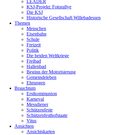
LEADER
KSJ-Projekt: Fotorallye
Die KSJ
Historische Gesellschaft Willebadessen
Themen
Menschen
Eisenbahn
Schule
Freizeit
Politik
Die beiden Weltkriege
Freibad
Hallenbad
Beginn der Motorisierung
Gemeindeleben
Ehrungen
Brauchtum
Erstkommunion
Karneval
Messdiener
Schützenfeste
Schützenfesthofstaate
Vitus
Ansichten
Ansichtskarten