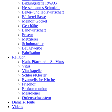
Bildungsstätte RWAG
Hesselmann’s Schmiede
Leiter- und Holzwirtschaft
Bäckerei Sasse
Meinolf Gockel
Geschäfte
Landwirtschaft
Friseur
Metzgerei
Schuhmacher
Baugewerbe
Fabrikation
Religion
Kath. Pfarrkirche St. Vitus
Vitus
Vituskapelle
Schloss/Kloster
Evangelische Kirche
Friedhof
Erstkommunion
Messdiener
Ordensschwestern
Damals-Heute
Videos