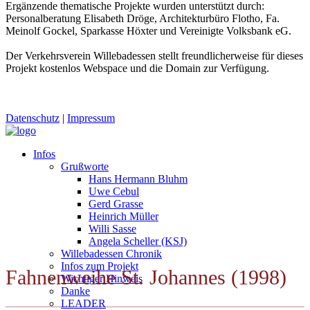
Ergänzende thematische Projekte wurden unterstützt durch:
Personalberatung Elisabeth Dröge, Architekturbüro Flotho, Fa.
Meinolf Gockel, Sparkasse Höxter und Vereinigte Volksbank eG.
Der Verkehrsverein Willebadessen stellt freundlicherweise für dieses
Projekt kostenlos Webspace und die Domain zur Verfügung.
Datenschutz
|
Impressum
Infos
Grußworte
Hans Hermann Bluhm
Uwe Cebul
Gerd Grasse
Heinrich Müller
Willi Sasse
Angela Scheller (KSJ)
Willebadessen Chronik
Infos zum Projekt
Fahnenweihe St. Johannes (1998)
Wichtiger Hinweis
Danke
LEADER