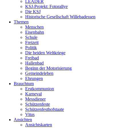
LEADER
KSJ-Projekt: Fotorallye
Die KSJ
Historische Gesellschaft Willebadessen
Themen
Menschen
Eisenbahn
Schule
Freizeit
Politik
Die beiden Weltkriege
Freibad
Hallenbad
Beginn der Motorisierung
Gemeindeleben
Ehrungen
Brauchtum
Erstkommunion
Karneval
Messdiener
Schützenfeste
Schützenfesthofstaate
Vitus
Ansichten
Ansichtskarten