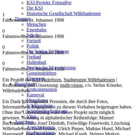
KSJ-Projekt: Fotorallye
Die KSJ
Historische Gesellschaft Willebadessen
1
Themen
Fahnenweihe St. Johannes 1998
Menschen
Eisenbahn
0
Schule
Fahnenweihe St. Johannes 1998
Freizeit
Politik
0
Die beiden Weltkriege
Fahnenweihe St. Johannes 1998
Freibad
Hallenbad
0
Beginn der Motorisierung
Fahnenweihe St. Johannes 1998
Gemeindeleben
Ehrungen
Ein Projekt der
KSJ Paderborn
,
Stadtgruppe Willebadessen
|
Brauchtum
Realisierung und Umsetzung:
multi-vision
, c/o. Stefan Köneke,
Erstkommunion
Willebadessen
Karneval
Messdiener
Ein Dank gilt folgenden Personen, die durch ihre Fotos,
Schützenfeste
Informationen, Engagement zu diesem Vorhaben beigetragen haben.
Schützenfesthofstaate
Ohne ihre Unterstützung wäre dieses Projekt nicht möglich
Vitus
gewesen. Nennung in alphabetischer Reihenfolge: Manuel
Ansichten
Bachmann, Franz-Josef Dürdoth, Freiwillige Feuerwehr, Löschzug
Ansichtskarten
Willebadessen, Gerd Grasse, Ulrich Pieper, Mathias Hund, Michael
Stadtansichten
Hagemeier, Josef Isenbrandt, Michael Knuth, Helmut Metken,