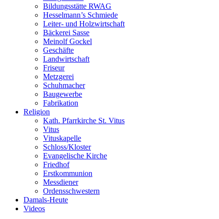
Bildungsstätte RWAG
Hesselmann’s Schmiede
Leiter- und Holzwirtschaft
Bäckerei Sasse
Meinolf Gockel
Geschäfte
Landwirtschaft
Friseur
Metzgerei
Schuhmacher
Baugewerbe
Fabrikation
Religion
Kath. Pfarrkirche St. Vitus
Vitus
Vituskapelle
Schloss/Kloster
Evangelische Kirche
Friedhof
Erstkommunion
Messdiener
Ordensschwestern
Damals-Heute
Videos