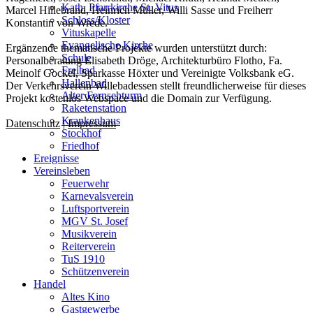
Kath. Pfarrkirche St. Vitus
Marcel Hillebrand, Heinrich Müller, Willi Sasse und Freiherr
Schloss/Kloster
Konstantin von Wrede.
Vituskapelle
Evangelische Kirche
Ergänzende thematische Projekte wurden unterstützt durch:
Schule
Personalberatung Elisabeth Dröge, Architekturbüro Flotho, Fa.
Freibad
Meinolf Gockel, Sparkasse Höxter und Vereinigte Volksbank eG.
Hallenbad
Der Verkehrsverein Willebadessen stellt freundlicherweise für dieses
Alter Fernsehturm
Projekt kostenlos Webspace und die Domain zur Verfügung.
Raketenstation
Krankenhaus
Datenschutz
|
Impressum
Stockhof
Friedhof
Ereignisse
Vereinsleben
Feuerwehr
Karnevalsverein
Luftsportverein
MGV St. Josef
Musikverein
Reiterverein
TuS 1910
Schützenverein
Handel
Altes Kino
Gastgewerbe