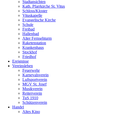
Stadtansichten
Kath. Pfarrkirche St. Vitus
Schloss/Kloster
Vituskapelle
Evangelische Kirche
Schule
Freibad
Hallenbad
Alter Fernsehturm
Raketenstation
Krankenhaus
Stockhof
Friedhof
Ereignisse
Vereinsleben
Feuerwehr
Karnevalsverein
Luftsportverein
MGV St. Josef
Musikverein
Reiterverein
TuS 1910
Schützenverein
Handel
Altes Kino