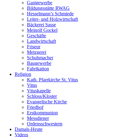
Gastgewerbe
Bildungsstätte RWAG
Hesselmann’s Schmiede
Leiter- und Holzwirtschaft
Bäckerei Sasse
Meinolf Gockel
Geschäfte
Landwirtschaft
Friseur
Metzgerei
Schuhmacher
Baugewerbe
Fabrikation
Religion
Kath. Pfarrkirche St. Vitus
Vitus
Vituskapelle
Schloss/Kloster
Evangelische Kirche
Friedhof
Erstkommunion
Messdiener
Ordensschwestern
Damals-Heute
Videos