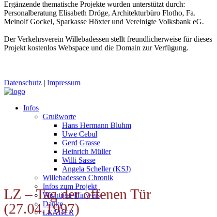
Ergänzende thematische Projekte wurden unterstützt durch:
Personalberatung Elisabeth Dröge, Architekturbüro Flotho, Fa.
Meinolf Gockel, Sparkasse Höxter und Vereinigte Volksbank eG.
Der Verkehrsverein Willebadessen stellt freundlicherweise für dieses
Projekt kostenlos Webspace und die Domain zur Verfügung.
Datenschutz
|
Impressum
Infos
Grußworte
Hans Hermann Bluhm
Uwe Cebul
Gerd Grasse
Heinrich Müller
Willi Sasse
Angela Scheller (KSJ)
Willebadessen Chronik
Infos zum Projekt
LZ – Tag der offenen Tür
Wichtiger Hinweis
Danke
(27.04.1997)
LEADER