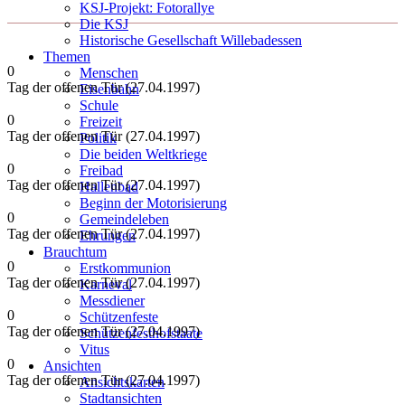
KSJ-Projekt: Fotorallye
Die KSJ
Historische Gesellschaft Willebadessen
Themen
0
Menschen
Tag der offenen Tür (27.04.1997)
Eisenbahn
Schule
0
Freizeit
Tag der offenen Tür (27.04.1997)
Politik
Die beiden Weltkriege
0
Freibad
Tag der offenen Tür (27.04.1997)
Hallenbad
Beginn der Motorisierung
0
Gemeindeleben
Tag der offenen Tür (27.04.1997)
Ehrungen
Brauchtum
0
Erstkommunion
Tag der offenen Tür (27.04.1997)
Karneval
Messdiener
0
Schützenfeste
Tag der offenen Tür (27.04.1997)
Schützenfesthofstaate
Vitus
0
Ansichten
Tag der offenen Tür (27.04.1997)
Ansichtskarten
Stadtansichten