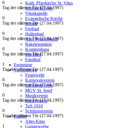
0
Kath. Pfarrkirche St. Vitus
Tag der offenen Tür (27.04.1997)
Schloss/Kloster
Vituskapelle
0
Evangelische Kirche
Tag der offenen Tür (27.04.1997)
Schule
Freibad
0
Hallenbad
Tag der offenen Tür (27.04.1997)
Alter Fernsehturm
Raketenstation
0
Krankenhaus
Tag der offenen Tür (27.04.1997)
Stockhof
Friedhof
1
Ereignisse
Tag der offenen Tür (27.04.1997)
Vereinsleben
Feuerwehr
0
Karnevalsverein
Tag der offenen Tür (27.04.1997)
Luftsportverein
MGV St. Josef
0
Musikverein
Tag der offenen Tür (27.04.1997)
Reiterverein
TuS 1910
0
Schützenverein
Tag der offenen Tür (27.04.1997)
Handel
Altes Kino
1
Gastgewerbe