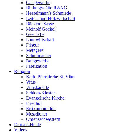
Gastgewerbe
Bildungsstätte RWAG
Hesselmann’s Schmiede
Leiter- und Holzwirtschaft
Bäckerei Sasse
Meinolf Gockel
Geschäfte
Landwirtschaft
Friseur
Metzgerei
Schuhmacher
Baugewerbe
Fabrikation
Religion
Kath. Pfarrkirche St. Vitus
Vitus
Vituskapelle
Schloss/Kloster
Evangelische Kirche
Friedhof
Erstkommunion
Messdiener
Ordensschwestern
Damals-Heute
Videos