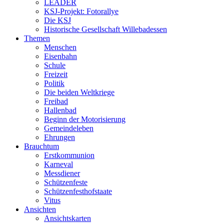
LEADER
KSJ-Projekt: Fotorallye
Die KSJ
Historische Gesellschaft Willebadessen
Themen
Menschen
Eisenbahn
Schule
Freizeit
Politik
Die beiden Weltkriege
Freibad
Hallenbad
Beginn der Motorisierung
Gemeindeleben
Ehrungen
Brauchtum
Erstkommunion
Karneval
Messdiener
Schützenfeste
Schützenfesthofstaate
Vitus
Ansichten
Ansichtskarten