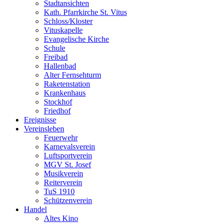
Stadtansichten
Kath. Pfarrkirche St. Vitus
Schloss/Kloster
Vituskapelle
Evangelische Kirche
Schule
Freibad
Hallenbad
Alter Fernsehturm
Raketenstation
Krankenhaus
Stockhof
Friedhof
Ereignisse
Vereinsleben
Feuerwehr
Karnevalsverein
Luftsportverein
MGV St. Josef
Musikverein
Reiterverein
TuS 1910
Schützenverein
Handel
Altes Kino