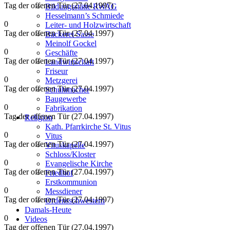
Tag der offenen Tür (27.04.1997)
Bildungsstätte RWAG
Hesselmann’s Schmiede
0
Leiter- und Holzwirtschaft
Tag der offenen Tür (27.04.1997)
Bäckerei Sasse
Meinolf Gockel
0
Geschäfte
Tag der offenen Tür (27.04.1997)
Landwirtschaft
Friseur
0
Metzgerei
Tag der offenen Tür (27.04.1997)
Schuhmacher
Baugewerbe
0
Fabrikation
Tag der offenen Tür (27.04.1997)
Religion
Kath. Pfarrkirche St. Vitus
0
Vitus
Tag der offenen Tür (27.04.1997)
Vituskapelle
Schloss/Kloster
0
Evangelische Kirche
Tag der offenen Tür (27.04.1997)
Friedhof
Erstkommunion
0
Messdiener
Tag der offenen Tür (27.04.1997)
Ordensschwestern
Damals-Heute
0
Videos
Tag der offenen Tür (27.04.1997)