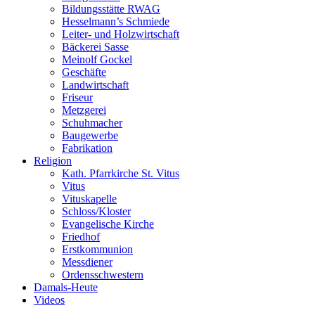
Bildungsstätte RWAG
Hesselmann’s Schmiede
Leiter- und Holzwirtschaft
Bäckerei Sasse
Meinolf Gockel
Geschäfte
Landwirtschaft
Friseur
Metzgerei
Schuhmacher
Baugewerbe
Fabrikation
Religion
Kath. Pfarrkirche St. Vitus
Vitus
Vituskapelle
Schloss/Kloster
Evangelische Kirche
Friedhof
Erstkommunion
Messdiener
Ordensschwestern
Damals-Heute
Videos