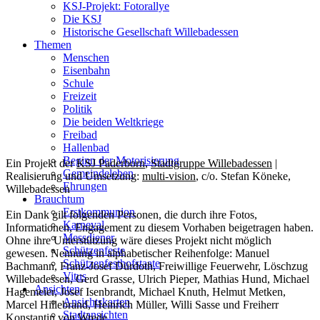
KSJ-Projekt: Fotorallye
Die KSJ
Historische Gesellschaft Willebadessen
Themen
Menschen
Eisenbahn
Schule
Freizeit
Politik
Die beiden Weltkriege
Freibad
Hallenbad
Beginn der Motorisierung
Ein Projekt der
KSJ Paderborn
,
Stadtgruppe Willebadessen
|
Gemeindeleben
Realisierung und Umsetzung:
multi-vision
, c/o. Stefan Köneke,
Ehrungen
Willebadessen
Brauchtum
Erstkommunion
Ein Dank gilt folgenden Personen, die durch ihre Fotos,
Karneval
Informationen, Engagement zu diesem Vorhaben beigetragen haben.
Messdiener
Ohne ihre Unterstützung wäre dieses Projekt nicht möglich
Schützenfeste
gewesen. Nennung in alphabetischer Reihenfolge: Manuel
Schützenfesthofstaate
Bachmann, Franz-Josef Dürdoth, Freiwillige Feuerwehr, Löschzug
Vitus
Willebadessen, Gerd Grasse, Ulrich Pieper, Mathias Hund, Michael
Ansichten
Hagemeier, Josef Isenbrandt, Michael Knuth, Helmut Metken,
Ansichtskarten
Marcel Hillebrand, Heinrich Müller, Willi Sasse und Freiherr
Stadtansichten
Konstantin von Wrede.