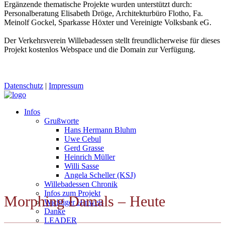
Ergänzende thematische Projekte wurden unterstützt durch:
Personalberatung Elisabeth Dröge, Architekturbüro Flotho, Fa.
Meinolf Gockel, Sparkasse Höxter und Vereinigte Volksbank eG.
Der Verkehrsverein Willebadessen stellt freundlicherweise für dieses
Projekt kostenlos Webspace und die Domain zur Verfügung.
Datenschutz
|
Impressum
Infos
Grußworte
Hans Hermann Bluhm
Uwe Cebul
Gerd Grasse
Heinrich Müller
Willi Sasse
Angela Scheller (KSJ)
Willebadessen Chronik
Infos zum Projekt
Morphing Damals – Heute
Wichtiger Hinweis
Danke
LEADER