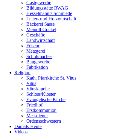
Gastgewerbe
Bildungsstätte RWAG
Hesselmann’s Schmiede
Leiter- und Holzwirtschaft
Bäckerei Sasse
Meinolf Gockel
Geschäfte
Landwirtschaft
Friseur
Metzgerei
Schuhmacher
Baugewerbe
Fabrikation
Religion
Kath. Pfarrkirche St. Vitus
Vitus
Vituskapelle
Schloss/Kloster
Evangelische Kirche
Friedhof
Erstkommunion
Messdiener
Ordensschwestern
Damals-Heute
Videos