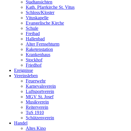
Stadtansichten
Kath. Pfarrkirche St. Vitus
Schloss/Kloster
Vituskapelle
Evangelische Kirche
Schule
Freibad
Hallenbad
Alter Fernsehturm
Raketenstation
Krankenhaus
Stockhof
Friedhof
Ereignisse
Vereinsleben
Feuerwehr
Karnevalsverein
Luftsportverein
MGV St. Josef
Musikverein
Reiterverein
TuS 1910
Schützenverein
Handel
Altes Kino