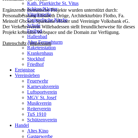
Kath. Pfarrkirche St. Vitus
Schloss/Kloster
Ergänzende thematische Projekte wurden unterstützt durch:
Vituskapelle
Personalberatung Elisabeth Dröge, Architekturbüro Flotho, Fa.
Evangelische Kirche
Meinolf Gockel, Sparkasse Höxter und Vereinigte Volksbank eG.
Schule
Der Verkehrsverein Willebadessen stellt freundlicherweise für dieses
Freibad
Projekt kostenlos Webspace und die Domain zur Verfügung.
Hallenbad
Alter Fernsehturm
Datenschutz
|
Impressum
Raketenstation
Krankenhaus
Stockhof
Friedhof
Ereignisse
Vereinsleben
Feuerwehr
Karnevalsverein
Luftsportverein
MGV St. Josef
Musikverein
Reiterverein
TuS 1910
Schützenverein
Handel
Altes Kino
Gastgewerbe