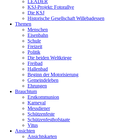
LEADER
KSJ-Projekt: Fotorallye
Die KSJ
Historische Gesellschaft Willebadessen
Themen
Menschen
Eisenbahn
Schule
Freizeit
Politik
Die beiden Weltkriege
Freibad
Hallenbad
Beginn der Motorisierung
Gemeindeleben
Ehrungen
Brauchtum
Erstkommunion
Karneval
Messdiener
Schützenfeste
Schützenfesthofstaate
Vitus
Ansichten
Ansichtskarten