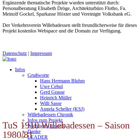
Ergänzende thematische Projekte wurden unterstützt durch:
Personalberatung Elisabeth Dröge, Architekturbüro Flotho, Fa.
Meinolf Gockel, Sparkasse Höxter und Vereinigte Volksbank eG.
Der Verkehrsverein Willebadessen stellt freundlicherweise für dieses
Projekt kostenlos Webspace und die Domain zur Verfügung.
Datenschutz
|
Impressum
Infos
Grußworte
Hans Hermann Bluhm
Uwe Cebul
Gerd Grasse
Heinrich Müller
Willi Sasse
Angela Scheller (KSJ)
Willebadessen Chronik
Infos zum Projekt
TuS 1910 Willebadessen – Saison
Wichtiger Hinweis
Danke
1980/81
LEADER