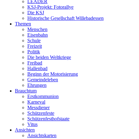
LEADER
KSJ-Projekt: Fotorallye
Die KSJ
Historische Gesellschaft Willebadessen
Themen
Menschen
Eisenbahn
Schule
Freizeit
Politik
Die beiden Weltkriege
Freibad
Hallenbad
Beginn der Motorisierung
Gemeindeleben
Ehrungen
Brauchtum
Erstkommunion
Karneval
Messdiener
Schützenfeste
Schützenfesthofstaate
Vitus
Ansichten
Ansichtskarten