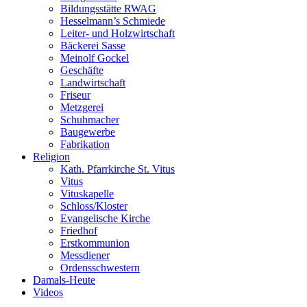
Bildungsstätte RWAG
Hesselmann’s Schmiede
Leiter- und Holzwirtschaft
Bäckerei Sasse
Meinolf Gockel
Geschäfte
Landwirtschaft
Friseur
Metzgerei
Schuhmacher
Baugewerbe
Fabrikation
Religion
Kath. Pfarrkirche St. Vitus
Vitus
Vituskapelle
Schloss/Kloster
Evangelische Kirche
Friedhof
Erstkommunion
Messdiener
Ordensschwestern
Damals-Heute
Videos