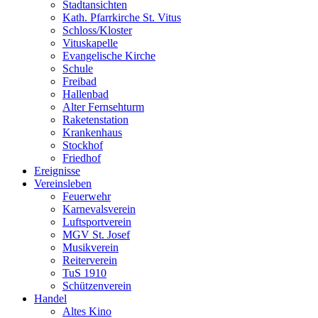
Stadtansichten
Kath. Pfarrkirche St. Vitus
Schloss/Kloster
Vituskapelle
Evangelische Kirche
Schule
Freibad
Hallenbad
Alter Fernsehturm
Raketenstation
Krankenhaus
Stockhof
Friedhof
Ereignisse
Vereinsleben
Feuerwehr
Karnevalsverein
Luftsportverein
MGV St. Josef
Musikverein
Reiterverein
TuS 1910
Schützenverein
Handel
Altes Kino