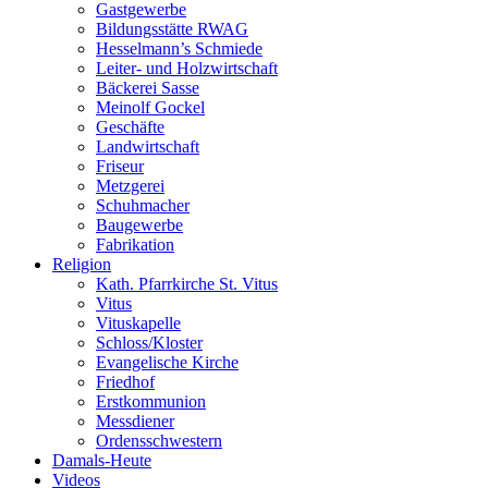
Gastgewerbe
Bildungsstätte RWAG
Hesselmann’s Schmiede
Leiter- und Holzwirtschaft
Bäckerei Sasse
Meinolf Gockel
Geschäfte
Landwirtschaft
Friseur
Metzgerei
Schuhmacher
Baugewerbe
Fabrikation
Religion
Kath. Pfarrkirche St. Vitus
Vitus
Vituskapelle
Schloss/Kloster
Evangelische Kirche
Friedhof
Erstkommunion
Messdiener
Ordensschwestern
Damals-Heute
Videos