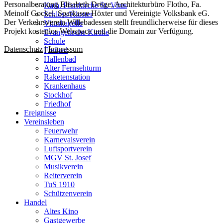
Personalberatung Elisabeth Dröge, Architekturbüro Flotho, Fa.
Kath. Pfarrkirche St. Vitus
Meinolf Gockel, Sparkasse Höxter und Vereinigte Volksbank eG.
Schloss/Kloster
Der Verkehrsverein Willebadessen stellt freundlicherweise für dieses
Vituskapelle
Projekt kostenlos Webspace und die Domain zur Verfügung.
Evangelische Kirche
Schule
Datenschutz
|
Impressum
Freibad
Hallenbad
Alter Fernsehturm
Raketenstation
Krankenhaus
Stockhof
Friedhof
Ereignisse
Vereinsleben
Feuerwehr
Karnevalsverein
Luftsportverein
MGV St. Josef
Musikverein
Reiterverein
TuS 1910
Schützenverein
Handel
Altes Kino
Gastgewerbe