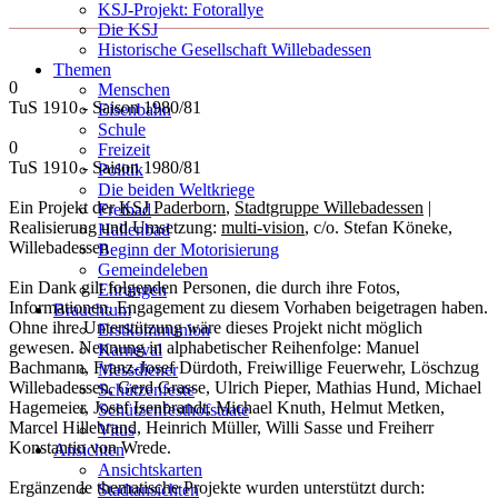
KSJ-Projekt: Fotorallye
Die KSJ
Historische Gesellschaft Willebadessen
Themen
0
Menschen
TuS 1910 - Saison 1980/81
Eisenbahn
Schule
0
Freizeit
TuS 1910 - Saison 1980/81
Politik
Die beiden Weltkriege
Ein Projekt der
KSJ Paderborn
,
Stadtgruppe Willebadessen
|
Freibad
Realisierung und Umsetzung:
multi-vision
, c/o. Stefan Köneke,
Hallenbad
Willebadessen
Beginn der Motorisierung
Gemeindeleben
Ein Dank gilt folgenden Personen, die durch ihre Fotos,
Ehrungen
Informationen, Engagement zu diesem Vorhaben beigetragen haben.
Brauchtum
Ohne ihre Unterstützung wäre dieses Projekt nicht möglich
Erstkommunion
gewesen. Nennung in alphabetischer Reihenfolge: Manuel
Karneval
Bachmann, Franz-Josef Dürdoth, Freiwillige Feuerwehr, Löschzug
Messdiener
Willebadessen, Gerd Grasse, Ulrich Pieper, Mathias Hund, Michael
Schützenfeste
Hagemeier, Josef Isenbrandt, Michael Knuth, Helmut Metken,
Schützenfesthofstaate
Marcel Hillebrand, Heinrich Müller, Willi Sasse und Freiherr
Vitus
Konstantin von Wrede.
Ansichten
Ansichtskarten
Ergänzende thematische Projekte wurden unterstützt durch:
Stadtansichten