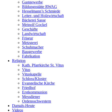
Gastgewerbe
Bildungsstätte RWAG
Hesselmann’s Schmiede
Leiter- und Holzwirtschaft
Bäckerei Sasse
Meinolf Gockel
Geschäfte
Landwirtschaft
Friseur
Metzgerei
Schuhmacher
Baugewerbe
Fabrikation
Religion
Kath. Pfarrkirche St. Vitus
Vitus
Vituskapelle
Schloss/Kloster
Evangelische Kirche
Friedhof
Erstkommunion
Messdiener
Ordensschwestern
Damals-Heute
Videos