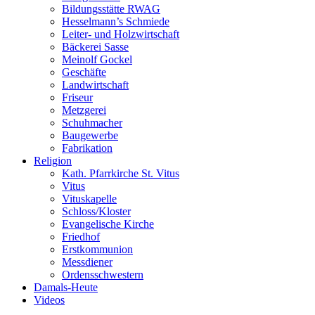
Bildungsstätte RWAG
Hesselmann’s Schmiede
Leiter- und Holzwirtschaft
Bäckerei Sasse
Meinolf Gockel
Geschäfte
Landwirtschaft
Friseur
Metzgerei
Schuhmacher
Baugewerbe
Fabrikation
Religion
Kath. Pfarrkirche St. Vitus
Vitus
Vituskapelle
Schloss/Kloster
Evangelische Kirche
Friedhof
Erstkommunion
Messdiener
Ordensschwestern
Damals-Heute
Videos