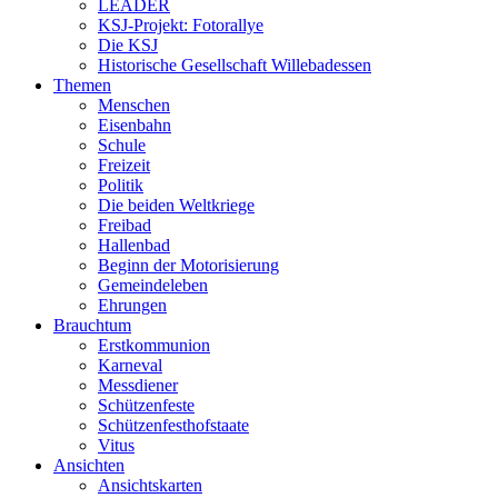
LEADER
KSJ-Projekt: Fotorallye
Die KSJ
Historische Gesellschaft Willebadessen
Themen
Menschen
Eisenbahn
Schule
Freizeit
Politik
Die beiden Weltkriege
Freibad
Hallenbad
Beginn der Motorisierung
Gemeindeleben
Ehrungen
Brauchtum
Erstkommunion
Karneval
Messdiener
Schützenfeste
Schützenfesthofstaate
Vitus
Ansichten
Ansichtskarten