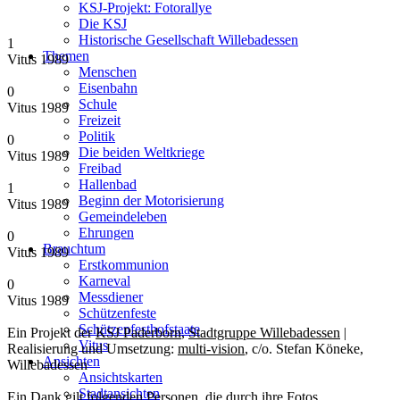
KSJ-Projekt: Fotorallye
Die KSJ
Historische Gesellschaft Willebadessen
1
Themen
Vitus 1989
Menschen
Eisenbahn
0
Schule
Vitus 1989
Freizeit
Politik
0
Die beiden Weltkriege
Vitus 1989
Freibad
Hallenbad
1
Beginn der Motorisierung
Vitus 1989
Gemeindeleben
Ehrungen
0
Brauchtum
Vitus 1989
Erstkommunion
Karneval
0
Messdiener
Vitus 1989
Schützenfeste
Schützenfesthofstaate
Ein Projekt der
KSJ Paderborn
,
Stadtgruppe Willebadessen
|
Vitus
Realisierung und Umsetzung:
multi-vision
, c/o. Stefan Köneke,
Ansichten
Willebadessen
Ansichtskarten
Stadtansichten
Ein Dank gilt folgenden Personen, die durch ihre Fotos,