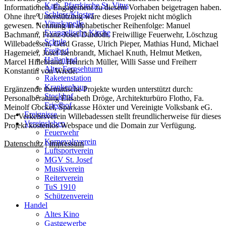
Kath. Pfarrkirche St. Vitus
Informationen, Engagement zu diesem Vorhaben beigetragen haben.
Schloss/Kloster
Ohne ihre Unterstützung wäre dieses Projekt nicht möglich
Vituskapelle
gewesen. Nennung in alphabetischer Reihenfolge: Manuel
Evangelische Kirche
Bachmann, Franz-Josef Dürdoth, Freiwillige Feuerwehr, Löschzug
Schule
Willebadessen, Gerd Grasse, Ulrich Pieper, Mathias Hund, Michael
Freibad
Hagemeier, Josef Isenbrandt, Michael Knuth, Helmut Metken,
Hallenbad
Marcel Hillebrand, Heinrich Müller, Willi Sasse und Freiherr
Alter Fernsehturm
Konstantin von Wrede.
Raketenstation
Krankenhaus
Ergänzende thematische Projekte wurden unterstützt durch:
Stockhof
Personalberatung Elisabeth Dröge, Architekturbüro Flotho, Fa.
Friedhof
Meinolf Gockel, Sparkasse Höxter und Vereinigte Volksbank eG.
Ereignisse
Der Verkehrsverein Willebadessen stellt freundlicherweise für dieses
Vereinsleben
Projekt kostenlos Webspace und die Domain zur Verfügung.
Feuerwehr
Karnevalsverein
Datenschutz
|
Impressum
Luftsportverein
MGV St. Josef
Musikverein
Reiterverein
TuS 1910
Schützenverein
Handel
Altes Kino
Gastgewerbe