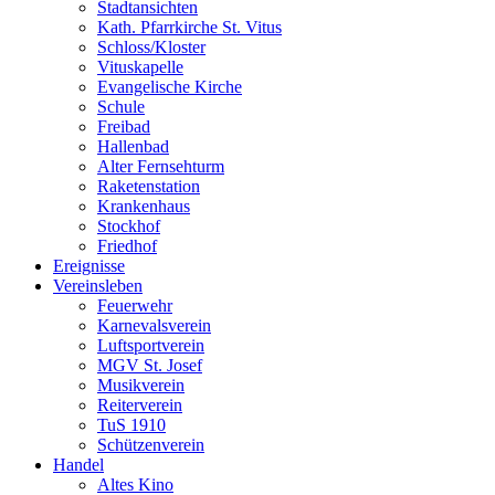
Stadtansichten
Kath. Pfarrkirche St. Vitus
Schloss/Kloster
Vituskapelle
Evangelische Kirche
Schule
Freibad
Hallenbad
Alter Fernsehturm
Raketenstation
Krankenhaus
Stockhof
Friedhof
Ereignisse
Vereinsleben
Feuerwehr
Karnevalsverein
Luftsportverein
MGV St. Josef
Musikverein
Reiterverein
TuS 1910
Schützenverein
Handel
Altes Kino