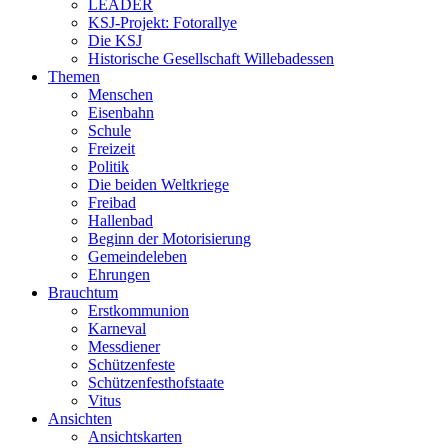
LEADER
KSJ-Projekt: Fotorallye
Die KSJ
Historische Gesellschaft Willebadessen
Themen
Menschen
Eisenbahn
Schule
Freizeit
Politik
Die beiden Weltkriege
Freibad
Hallenbad
Beginn der Motorisierung
Gemeindeleben
Ehrungen
Brauchtum
Erstkommunion
Karneval
Messdiener
Schützenfeste
Schützenfesthofstaate
Vitus
Ansichten
Ansichtskarten