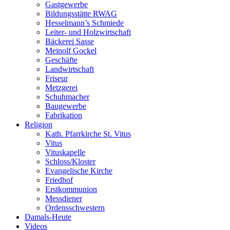
Gastgewerbe
Bildungsstätte RWAG
Hesselmann’s Schmiede
Leiter- und Holzwirtschaft
Bäckerei Sasse
Meinolf Gockel
Geschäfte
Landwirtschaft
Friseur
Metzgerei
Schuhmacher
Baugewerbe
Fabrikation
Religion
Kath. Pfarrkirche St. Vitus
Vitus
Vituskapelle
Schloss/Kloster
Evangelische Kirche
Friedhof
Erstkommunion
Messdiener
Ordensschwestern
Damals-Heute
Videos