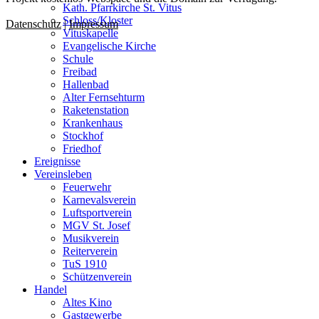
Kath. Pfarrkirche St. Vitus
Schloss/Kloster
Datenschutz
|
Impressum
Vituskapelle
Evangelische Kirche
Schule
Freibad
Hallenbad
Alter Fernsehturm
Raketenstation
Krankenhaus
Stockhof
Friedhof
Ereignisse
Vereinsleben
Feuerwehr
Karnevalsverein
Luftsportverein
MGV St. Josef
Musikverein
Reiterverein
TuS 1910
Schützenverein
Handel
Altes Kino
Gastgewerbe