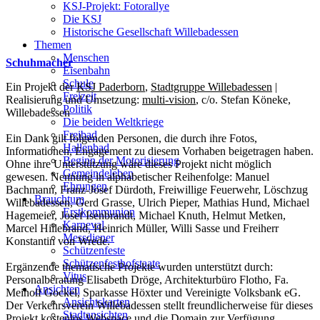
KSJ-Projekt: Fotorallye
Die KSJ
Historische Gesellschaft Willebadessen
Themen
Menschen
Schuhmacher
Eisenbahn
Schule
Ein Projekt der
KSJ Paderborn
,
Stadtgruppe Willebadessen
|
Freizeit
Realisierung und Umsetzung:
multi-vision
, c/o. Stefan Köneke,
Politik
Willebadessen
Die beiden Weltkriege
Freibad
Ein Dank gilt folgenden Personen, die durch ihre Fotos,
Hallenbad
Informationen, Engagement zu diesem Vorhaben beigetragen haben.
Beginn der Motorisierung
Ohne ihre Unterstützung wäre dieses Projekt nicht möglich
Gemeindeleben
gewesen. Nennung in alphabetischer Reihenfolge: Manuel
Ehrungen
Bachmann, Franz-Josef Dürdoth, Freiwillige Feuerwehr, Löschzug
Brauchtum
Willebadessen, Gerd Grasse, Ulrich Pieper, Mathias Hund, Michael
Erstkommunion
Hagemeier, Josef Isenbrandt, Michael Knuth, Helmut Metken,
Karneval
Marcel Hillebrand, Heinrich Müller, Willi Sasse und Freiherr
Messdiener
Konstantin von Wrede.
Schützenfeste
Schützenfesthofstaate
Ergänzende thematische Projekte wurden unterstützt durch:
Vitus
Personalberatung Elisabeth Dröge, Architekturbüro Flotho, Fa.
Ansichten
Meinolf Gockel, Sparkasse Höxter und Vereinigte Volksbank eG.
Ansichtskarten
Der Verkehrsverein Willebadessen stellt freundlicherweise für dieses
Stadtansichten
Projekt kostenlos Webspace und die Domain zur Verfügung.