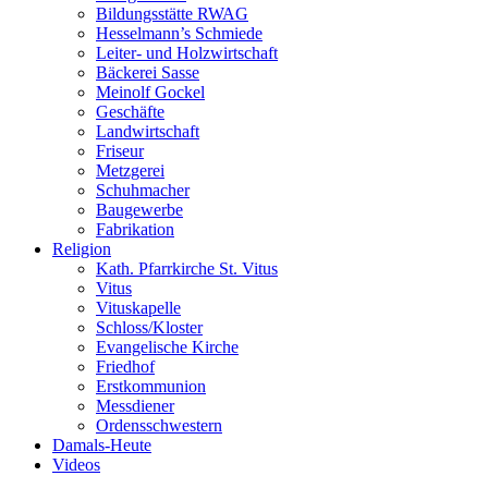
Bildungsstätte RWAG
Hesselmann’s Schmiede
Leiter- und Holzwirtschaft
Bäckerei Sasse
Meinolf Gockel
Geschäfte
Landwirtschaft
Friseur
Metzgerei
Schuhmacher
Baugewerbe
Fabrikation
Religion
Kath. Pfarrkirche St. Vitus
Vitus
Vituskapelle
Schloss/Kloster
Evangelische Kirche
Friedhof
Erstkommunion
Messdiener
Ordensschwestern
Damals-Heute
Videos