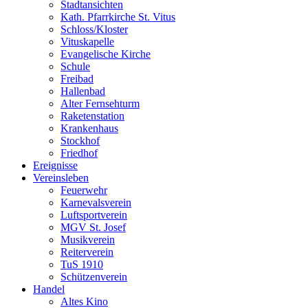
Stadtansichten
Kath. Pfarrkirche St. Vitus
Schloss/Kloster
Vituskapelle
Evangelische Kirche
Schule
Freibad
Hallenbad
Alter Fernsehturm
Raketenstation
Krankenhaus
Stockhof
Friedhof
Ereignisse
Vereinsleben
Feuerwehr
Karnevalsverein
Luftsportverein
MGV St. Josef
Musikverein
Reiterverein
TuS 1910
Schützenverein
Handel
Altes Kino